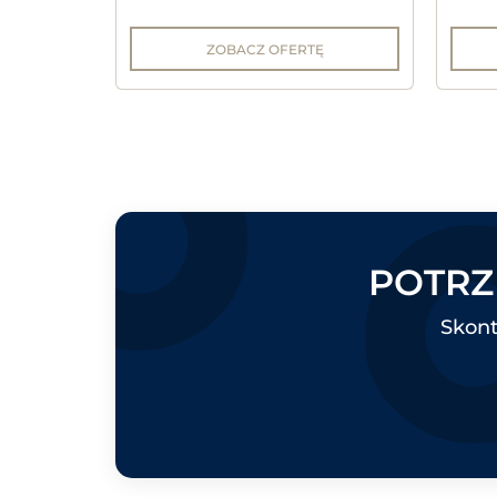
ZOBACZ OFERTĘ
POTRZ
Skont