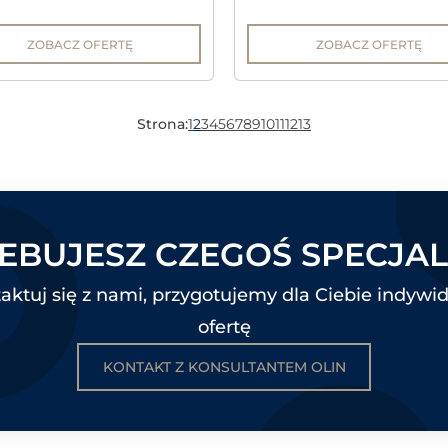
ZOBACZ OFERTĘ
ZOBACZ OFERTĘ
Strona:
1
2
3
4
5
6
7
8
9
10
11
12
13
EBUJESZ CZEGOŚ SPECJA
aktuj się z nami, przygotujemy dla Ciebie indywi
ofertę
KONTAKT Z KONSULTANTEM OLIN