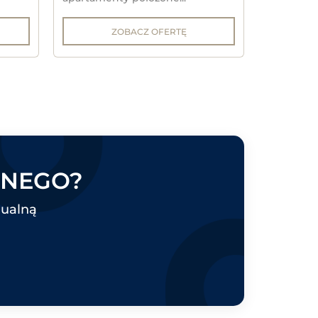
ZOBACZ OFERTĘ
LNEGO?
dualną