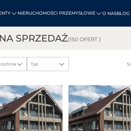
ENTY
NIERUCHOMOŚCI PRZEMYSŁOWE
O NAS
BLOG
 NA SPRZEDAŻ
(150 OFERT )
rzchnia
Typ
So
Wszystkie
Działki
ANULUJ
inwestycyjne
Hale
magazynowe
i logistyczne
Hale
magazynowe