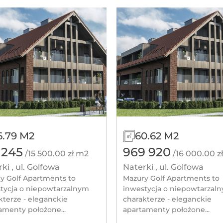
6.79 M2
60.62 M2
 245
969 920
/15 500.00 zł m2
/16 000.00 z
ki , ul. Golfowa
Naterki , ul. Golfowa
y Golf Apartments to
Mazury Golf Apartments to
tycja o niepowtarzalnym
inwestycja o niepowtarzal
kterze - eleganckie
charakterze - eleganckie
amenty położone...
apartamenty położone...