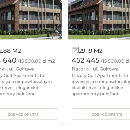
2.88 M2
29.19 M2
4 640
452 445
/15 500.00 zł m2
/15 500.00 z
ki , ul. Golfowa
Naterki , ul. Golfowa
y Golf Apartments to
Mazury Golf Apartments to
tycja o niepowtarzalnym
inwestycja o niepowtarzal
kterze - eleganckie
charakterze - eleganckie
amenty położone...
apartamenty położone...
ZOBACZ OFERTĘ
ZOBACZ OFERTĘ