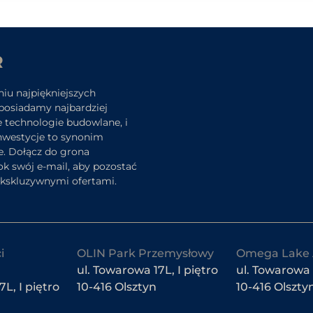
R
niu najpiękniejszych
posiadamy najbardziej
e technologie budowlane, i
inwestycje to synonim
e. Dołącz do grona
k swój e-mail, aby pozostać
ekskluzywnymi ofertami.
i
OLIN Park Przemysłowy
Omega Lake 
ul. Towarowa 17L, I piętro
ul. Towarowa
L, I piętro
10-416 Olsztyn
10-416 Olszty