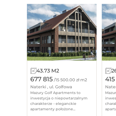
43.73 M2
2
677 815
415
/15 500.00 zł m2
Naterki , ul. Golfowa
Nater
Mazury Golf Apartments to
Mazur
inwestycja o niepowtarzalnym
inwes
charakterze - eleganckie
chara
apartamenty położone...
apart