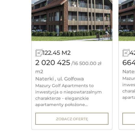
122.45 M2
4
2 020 425
66
/16 500.00 zł
m2
Nater
Mazur
Naterki , ul. Golfowa
inwes
Mazury Golf Apartments to
chara
inwestycja o niepowtarzalnym
apart
charakterze - eleganckie
apartamenty położone...
ZOBACZ OFERTĘ