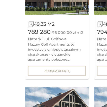
49.33 M2
4
789 280
794
/16 000.00 zł m2
Naterki , ul. Golfowa
Nater
Mazury Golf Apartments to
Mazur
inwestycja o niepowtarzalnym
inwes
charakterze - eleganckie
chara
apartamenty położone...
apart
ZOBACZ OFERTĘ