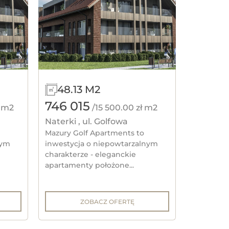
48.13 M2
746 015
ł m2
/15 500.00 zł m2
Naterki , ul. Golfowa
Mazury Golf Apartments to
nym
inwestycja o niepowtarzalnym
charakterze - eleganckie
apartamenty położone...
ZOBACZ OFERTĘ