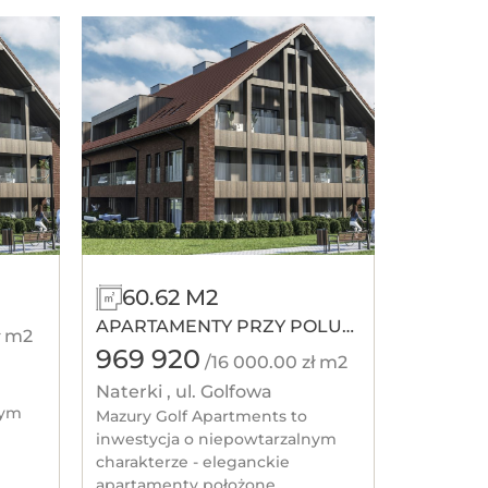
60.62 M2
APARTAMENTY PRZY POLU
ł m2
GOLFOWYM
969 920
/16 000.00 zł m2
Naterki , ul. Golfowa
nym
Mazury Golf Apartments to
inwestycja o niepowtarzalnym
charakterze - eleganckie
apartamenty położone...