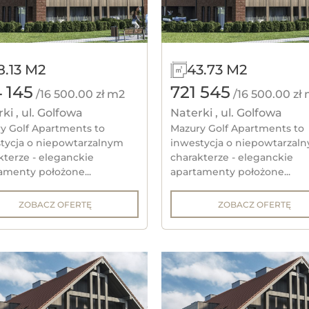
i logistyczne
z najemcą
FILTRUJ
ANULUJ
8.13 M2
43.73 M2
O
 145
721 545
/16 500.00 zł m2
/16 500.00 zł
ki , ul. Golfowa
Naterki , ul. Golfowa
ZO
y Golf Apartments to
Mazury Golf Apartments to
tycja o niepowtarzalnym
inwestycja o niepowtarzal
kterze - eleganckie
charakterze - eleganckie
amenty położone...
apartamenty położone...
ZOBACZ OFERTĘ
ZOBACZ OFERTĘ