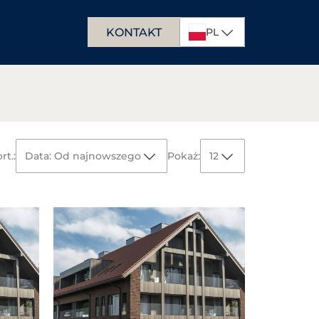
KONTAKT
PL
EN
DE
rt.:
Data: Od najnowszego
Pokaż:
12
Data:
Od najnowszego
12
Od najstarszego
Powierzchnia:
Od największej
24
Od najmniejszej
Cena:
Od najwyższej
36
Od najniższej