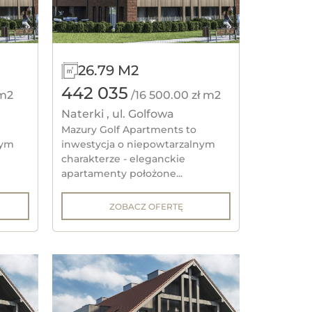
26.79 M2
OLSZTYN, JEZIORO UKIEL
LSZTYN, UL. LUBELSKA
442 035
 m2
/16 500.00 zł m2
Naterki , ul. Golfowa
BACZ STRONĘ INWESTYCJI
ZOBACZ STRONĘ INWESTYCJI
Mazury Golf Apartments to
nym
inwestycja o niepowtarzalnym
charakterze - eleganckie
apartamenty położone...
ZOBACZ OFERTĘ