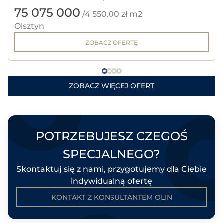
75 075 000
OLSZTYNA.
/4 550.00 zł m2
Olsztyn
ZOBACZ OFERTĘ
ZOBACZ WIĘCEJ OFERT
POTRZEBUJESZ CZEGOŚ
SPECJALNEGO?
Skontaktuj się z nami, przygotujemy dla Ciebie
indywidualną ofertę
KONTAKT Z KONSULTANTEM OLIN