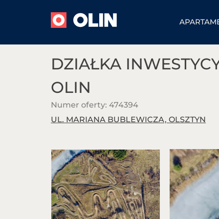
APARTAM
DZIAŁKA INWESTYCY
Omega Lake
OLIN Park
OLIN
Apartments
Przemysłowy
Numer oferty: 474394
Mazury Golf
Sprzedaż
UL. MARIANA BUBLEWICZA, OLSZTYN
Apartments
Wynajem