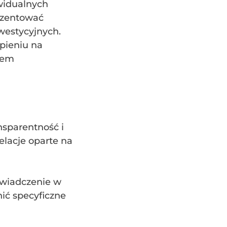
widualnych
ezentować
nwestycyjnych.
pieniu na
tem
nsparentność i
elacje oparte na
świadczenie w
ić specyficzne