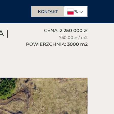
KONTAKT
PL
DE
CENA:
2 250 000 zł
 |
EN
750.00 zł / m
2
POWIERZCHNIA:
3000 m
2