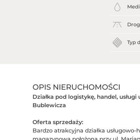
Medi
Drog
Typ d
OPIS NIERUCHOMOŚCI
Działka pod logistykę, handel, usługi 
Bublewicza
Oferta sprzedaży:
Bardzo atrakcyjna działka usługowo-
magazynowa położona przy ul. Marian