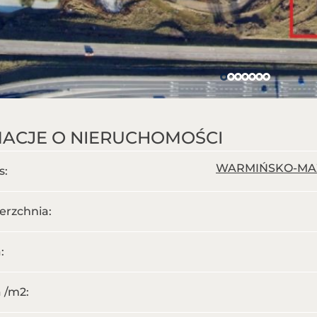
ACJE O NIERUCHOMOŚCI
WARMIŃSKO-MAZUR
s:
erzchnia:
:
 /m
2
: