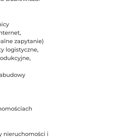
nicy
nternet,
alne zapytanie)
 logistyczne,
odukcyjne,
 zabudowy
ieruchomościach
y nieruchomości i