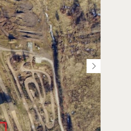
OLSZTYN, JEZIORO UKIEL
LSZTYN, UL. LUBELSKA
BACZ STRONĘ INWESTYCJI
ZOBACZ STRONĘ INWESTYCJI