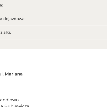
a:
a dojazdowa:
ziałki:
ul. Mariana
handlowo-
a Bublewicza.