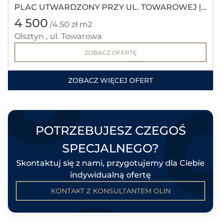
PLAC UTWARDZONY PRZY UL. TOWAROWEJ |
4 500
OLIN
/4.50 zł m2
Olsztyn , ul. Towarowa
ZOBACZ OFERTĘ
ZOBACZ WIĘCEJ OFERT
POTRZEBUJESZ CZEGOŚ
SPECJALNEGO?
Skontaktuj się z nami, przygotujemy dla Ciebie
indywidualną ofertę
KONTAKT Z KONSULTANTEM OLIN