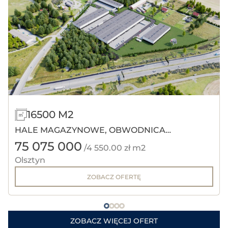
16500 M2
HALE MAGAZYNOWE, OBWODNICA
75 075 000
OLSZTYNA.
/4 550.00 zł m2
Olsztyn
ZOBACZ OFERTĘ
ZOBACZ WIĘCEJ OFERT