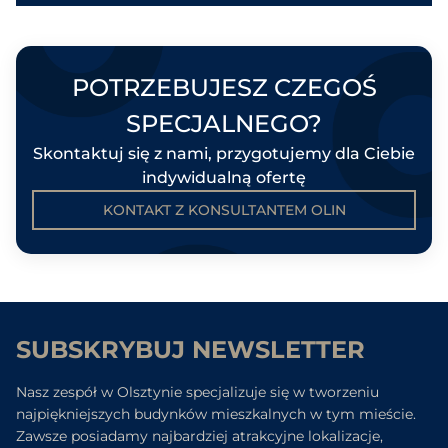
POTRZEBUJESZ CZEGOŚ
SPECJALNEGO?
Skontaktuj się z nami, przygotujemy dla Ciebie
indywidualną ofertę
KONTAKT Z KONSULTANTEM OLIN
SUBSKRYBUJ NEWSLETTER
Nasz zespół w Olsztynie specjalizuje się w tworzeniu
najpiękniejszych budynków mieszkalnych w tym mieście.
Zawsze posiadamy najbardziej atrakcyjne lokalizacje,