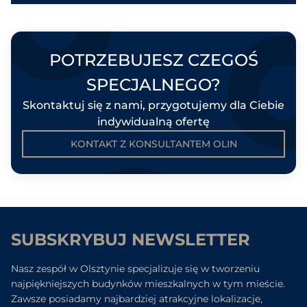
POTRZEBUJESZ CZEGOŚ
SPECJALNEGO?
Skontaktuj się z nami, przygotujemy dla Ciebie
indywidualną ofertę
KONTAKT Z KONSULTANTEM OLIN
SUBSKRYBUJ NEWSLETTER
Nasz zespół w Olsztynie specjalizuje się w tworzeniu
najpiękniejszych budynków mieszkalnych w tym mieście.
Zawsze posiadamy najbardziej atrakcyjne lokalizacje,