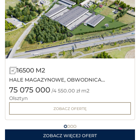
16500 M2
HALE MAGAZYNOWE, OBWODNICA
75 075 000
OLSZTYNA.
/4 550.00 zł m2
Olsztyn
ZOBACZ OFERTĘ
ZOBACZ WIĘCEJ OFERT