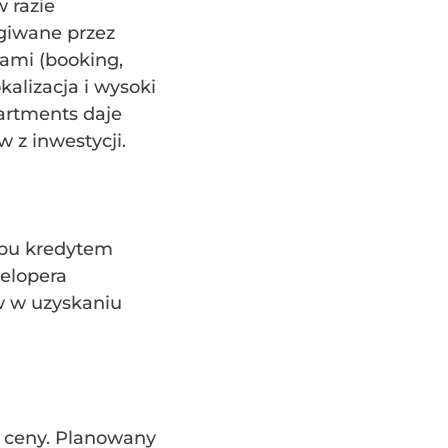
 razie
giwane przez
ami (booking,
okalizacja i wysoki
rtments daje
 z inwestycji.
upu kredytem
elopera
 w uzyskaniu
j ceny. Planowany