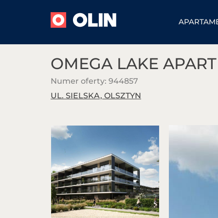
APARTAM
OMEGA LAKE APAR
Omega Lake
OLIN Park
Numer oferty: 944857
Apartments
Przemysłowy
UL. SIELSKA, OLSZTYN
Mazury Golf
Sprzedaż
Apartments
Wynajem