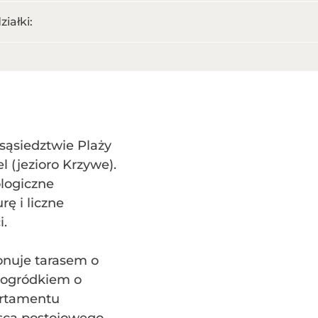
ziałki:
ąsiedztwie Plaży
el (jezioro Krzywe).
logiczne
ę i liczne
i.
nuje tarasem o
 ogródkiem o
artamentu