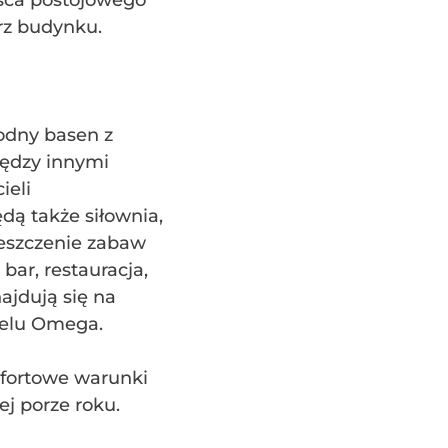
sca postojowego
rz budynku.
odny basen z
iędzy innymi
ieli
dą także siłownia,
eszczenie zabaw
bar, restauracja,
ajdują się na
telu Omega.
fortowe warunki
j porze roku.