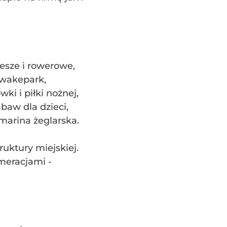
piesze i rowerowe,
 wakepark,
ki i piłki nożnej,
baw dla dzieci,
marina żeglarska.
ruktury miejskiej.
meracjami -