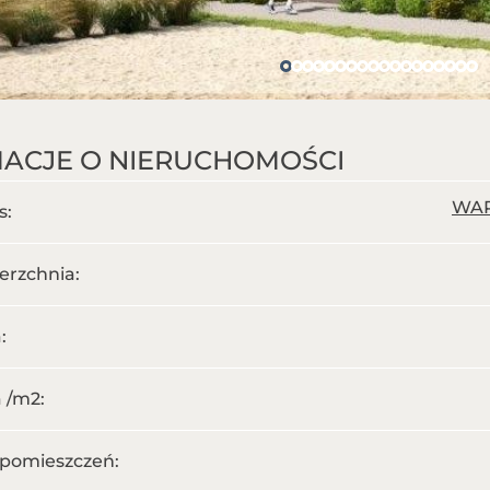
ACJE O NIERUCHOMOŚCI
WAR
s:
erzchnia:
:
 /m
2
:
ć pomieszczeń: