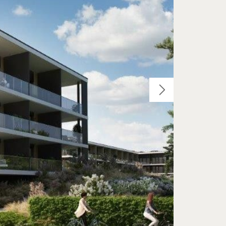
OLSZTYN, JEZIORO UKIEL
LSZTYN, UL. LUBELSKA
BACZ STRONĘ INWESTYCJI
ZOBACZ STRONĘ INWESTYCJI