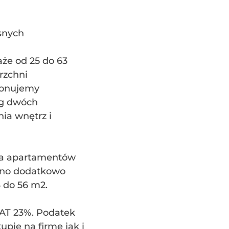
snych
że od 25 do 63
rzchni
oponujemy
ug dwóch
a wnętrz i
Dla apartamentów
ano dodatkowo
3 do 56 m2.
VAT 23%. Podatek
pie na firmę jak i