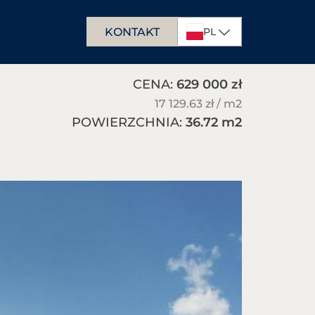
KONTAKT
PL
DE
CENA:
629 000 zł
EN
17 129.63 zł / m
2
POWIERZCHNIA:
36.72 m
2