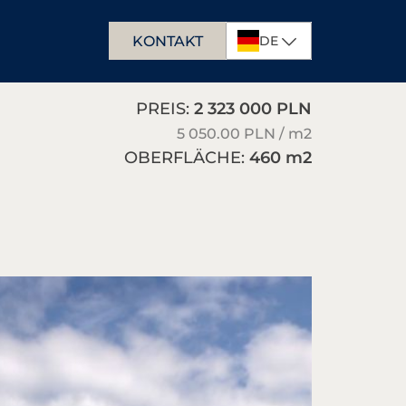
KONTAKT
DE
EN
PREIS:
2 323 000 PLN
PL
5 050.00 PLN / m
2
OBERFLÄCHE:
460 m
2