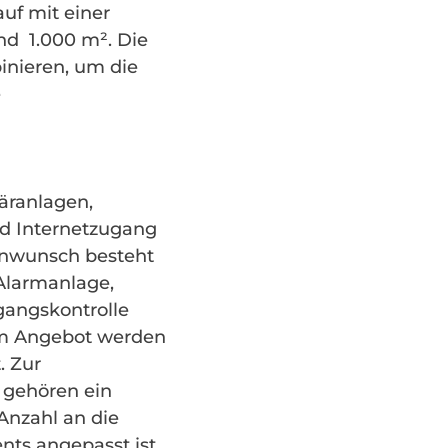
uf mit einer
nd 1.000 m². Die
inieren, um die
e
täranlagen,
nd Internetzugang
denwunsch besteht
 Alarmanlage,
angskontrolle
em Angebot werden
. Zur
 gehören ein
Anzahl an die
ts angepasst ist.