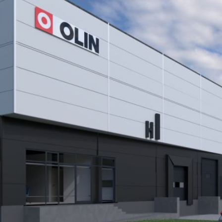
OLSZ
A