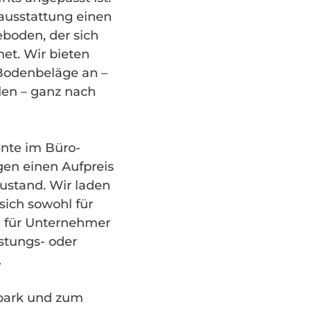
ausstattung einen
eboden, der sich
net. Wir bieten
 Bodenbeläge an –
den – ganz nach
ente im Büro-
gen einen Aufpreis
ustand. Wir laden
sich sowohl für
h für Unternehmer
istungs- oder
.
epark und zum