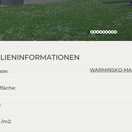
LIENINFORMATIONEN
WARMIŃSKO-MAZUR
sse:
fläche:
:
s /m
2
: