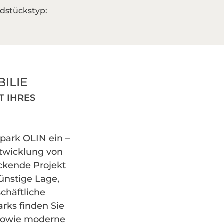
dstückstyp:
ILIE
T IHRES
epark OLIN ein –
ntwicklung von
eckende Projekt
günstige Lage,
chäftliche
rks finden Sie
sowie moderne