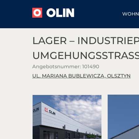
WOHN
LAGER – INDUSTRIE
Omega Lake
OLIN
UMGEHUNGSSTRASS
Apartments
Industriepark
Angebotsnummer: 101490
Mazury Golf
Verkauf
UL. MARIANA BUBLEWICZA, OLSZTYN
Apartments
Miete