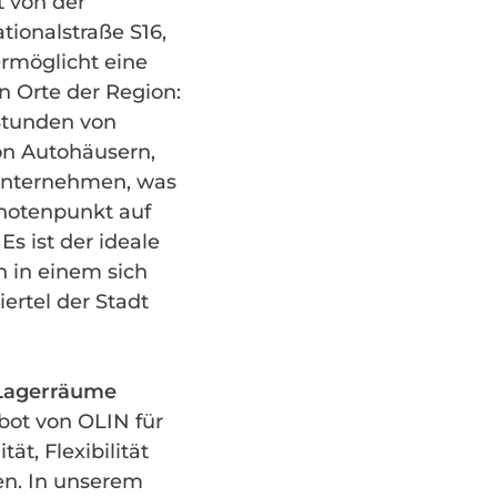
t von der
ionalstraße S16,
rmöglicht eine
n Orte der Region:
Stunden von
on Autohäusern,
kunternehmen, was
Knotenpunkt auf
Es ist der ideale
n in einem sich
ertel der Stadt
-Lagerräume
ot von OLIN für
ät, Flexibilität
en. In unserem