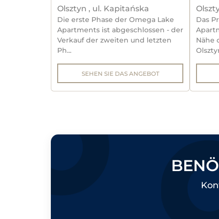
Olsztyn , ul. Kapitańska
Olszty
Die erste Phase der Omega Lake
Das P
Apartments ist abgeschlossen - der
Apartm
Verkauf der zweiten und letzten
Nähe d
Ph...
Olsztyn
SEHEN SIE DAS ANGEBOT
BENÖ
Kont