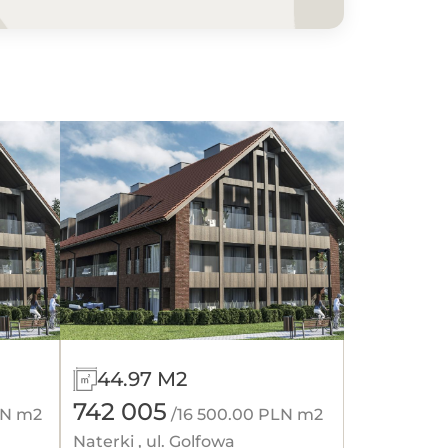
44.97 M2
742 005
LN m2
/16 500.00 PLN m2
Naterki , ul. Golfowa