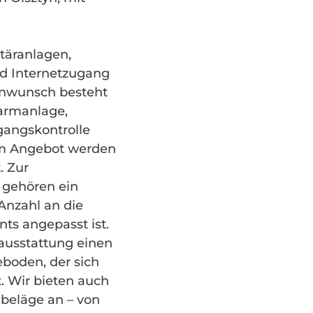
täranlagen,
nd Internetzugang
denwunsch besteht
larmanlage,
angskontrolle
em Angebot werden
. Zur
 gehören ein
Anzahl an die
ts angepasst ist.
ausstattung einen
eboden, der sich
t. Wir bieten auch
beläge an – von