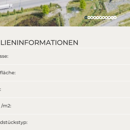
LIENINFORMATIONEN
sse:
fläche:
:
s /m
2
:
dstückstyp: