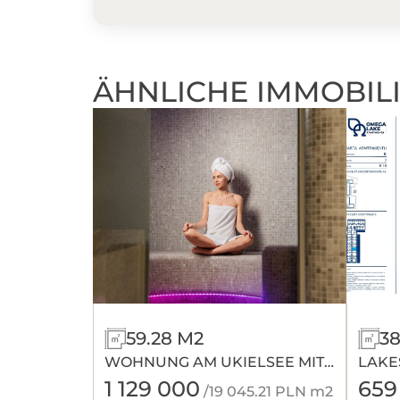
ÄHNLICHE IMMOBIL
59.28 M2
38
WOHNUNG AM UKIELSEE MIT
LAKE
SCHWIMMBAD UND SAUNA
OMEG
1 129 000
659
/19 045.21 PLN m2