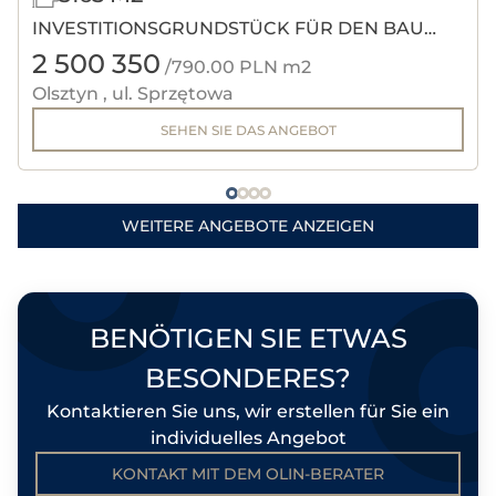
INVESTITIONSGRUNDSTÜCK FÜR DEN BAU
2 500 350
EINES
/790.00 PLN m2
Olsztyn , ul. Sprzętowa
AUSSTELLUNGSRAUMS/DIENSTLEISTUNGSZENTR
SEHEN SIE DAS ANGEBOT
WEITERE ANGEBOTE ANZEIGEN
BENÖTIGEN SIE ETWAS
BESONDERES?
Kontaktieren Sie uns, wir erstellen für Sie ein
individuelles Angebot
KONTAKT MIT DEM OLIN-BERATER