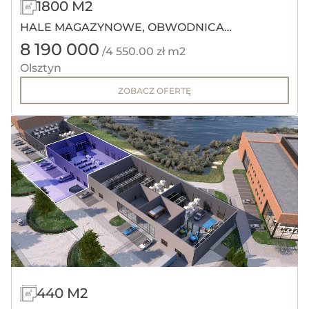
1800 M2
HALE MAGAZYNOWE, OBWODNICA
8 190 000
OLSZTYNA.
/4 550.00 zł m2
Olsztyn
ZOBACZ OFERTĘ
440 M2