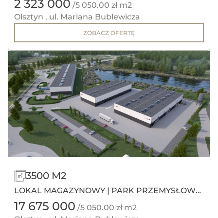
2 323 000
OBWODNICY
/5 050.00 zł m2
Olsztyn , ul. Mariana Bublewicza
ZOBACZ OFERTĘ
3500 M2
LOKAL MAGAZYNOWY | PARK PRZEMYSŁOWY
17 675 000
OLIN
/5 050.00 zł m2