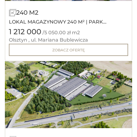
240 M2
LOKAL MAGAZYNOWY 240 M² | PARK
1 212 000
PRZEMYSŁOWY OLIN
/5 050.00 zł m2
Olsztyn , ul. Mariana Bublewicza
ZOBACZ OFERTĘ