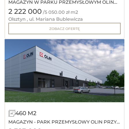
MAGAZYN W PARKU PRZEMYSŁOWYM OLIN
2 222 000
PRZY OBWODNICY
/5 050.00 zł m2
Olsztyn , ul. Mariana Bublewicza
ZOBACZ OFERTĘ
460 M2
MAGAZYN - PARK PRZEMYSŁOWY OLIN PRZY