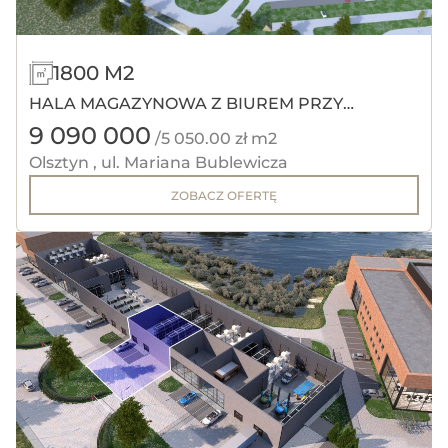
1800 M2
HALA MAGAZYNOWA Z BIUREM PRZY
9 090 000
OBWODNICY
/5 050.00 zł m2
Olsztyn , ul. Mariana Bublewicza
ZOBACZ OFERTĘ