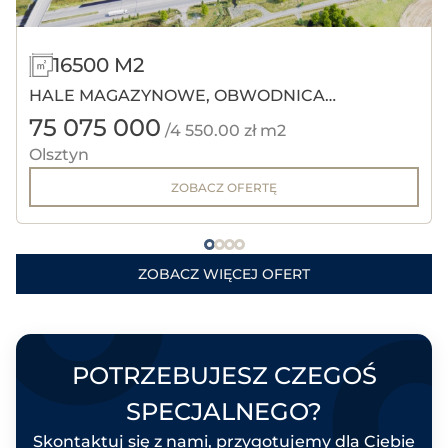
16500 M2
HALE MAGAZYNOWE, OBWODNICA
75 075 000
OLSZTYNA.
/4 550.00 zł m2
Olsztyn
ZOBACZ OFERTĘ
ZOBACZ WIĘCEJ OFERT
POTRZEBUJESZ CZEGOŚ
SPECJALNEGO?
Skontaktuj się z nami, przygotujemy dla Ciebie