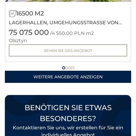
16500 M2
LAGERHALLEN, UMGEHUNGSSTRASSE VON O
75 075 000
LSZTYN.
/4 550.00 PLN m2
Olsztyn
SEHEN SIE DAS ANGEBOT
WEITERE ANGEBOTE ANZEIGEN
BENÖTIGEN SIE ETWAS
BESONDERES?
Kontaktieren Sie uns, wir erstellen für Sie ein
individuelles Angebot