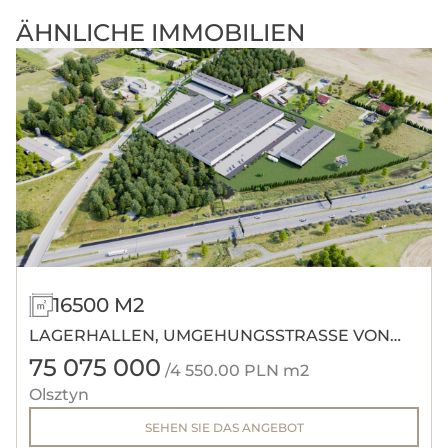
ÄHNLICHE IMMOBILIEN
16500 M2
LAGERHALLEN, UMGEHUNGSSTRASSE VON O
75 075 000
LSZTYN.
/4 550.00 PLN m2
Olsztyn
SEHEN SIE DAS ANGEBOT