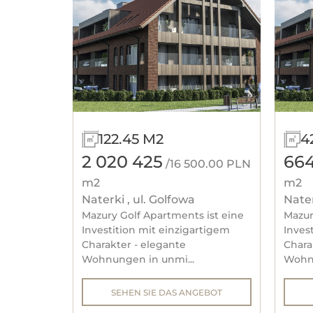
122.45 M2
4
2 020 425
66
/16 500.00 PLN
m2
m2
Naterki , ul. Golfowa
Nater
Mazury Golf Apartments ist eine
Mazur
Investition mit einzigartigem
Inves
Charakter - elegante
Chara
Wohnungen in unmi...
Wohnu
SEHEN SIE DAS ANGEBOT