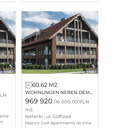
60.62 M2
WOHNUNGEN NEBEN DEM
PLN
GOLFPLATZ
969 920
/16 000.00 PLN
m2
 eine
Naterki , ul. Golfowa
em
Mazury Golf Apartments ist eine