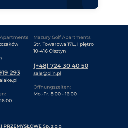
Apartments
Mazury Golf Apartments
zczaków
Str. Towarowa 17L, I piętro
10-416 Olsztyn
n
(+48) 724 30 40 50
919 293
sale@olin.pl
lake.pl
Öffnungszeiten:
en:
Mo.-Fr. 8:00 - 16:00
 16:00
CI PRZEMYSŁOWE
Sp. z o.o.