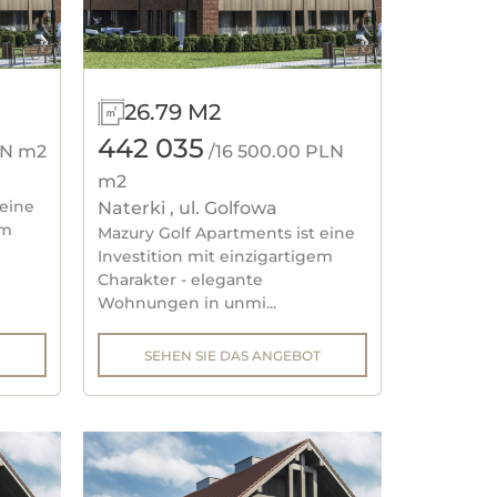
26.79 M2
OLSZTYN, UKIEL-SEE
TYN, LUBELSKA-STRASSE
442 035
LN m2
/16 500.00 PLN
m2
NGEBOTE ANSEHEN
ANGEBOTE ANSEHEN
 eine
Naterki , ul. Golfowa
em
Mazury Golf Apartments ist eine
Investition mit einzigartigem
Charakter - elegante
Wohnungen in unmi...
SEHEN SIE DAS ANGEBOT