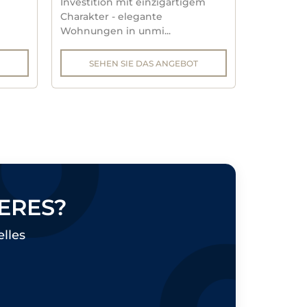
Investition mit einzigartigem
Charakter - elegante
Wohnungen in unmi...
SEHEN SIE DAS ANGEBOT
ERES?
elles