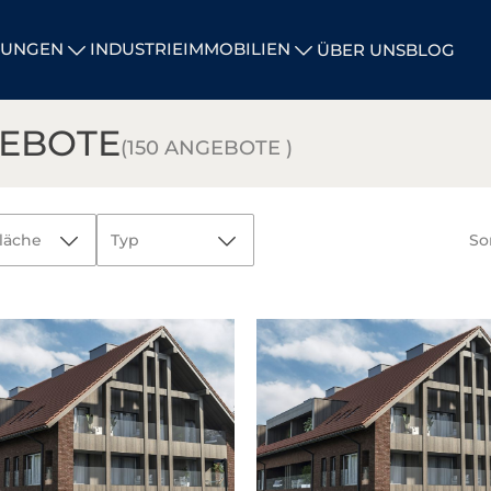
UNGEN
INDUSTRIEIMMOBILIEN
ÜBER UNS
BLOG
GEBOTE
(150 ANGEBOTE )
läche
Typ
Sor
Alle
Investitionsgrundstücke
ABBRECHEN
Lager- und
Logistikhallen
Lager- und
Logistikhallen
mit Mieter