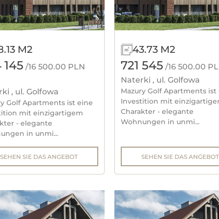
FILTERN
ABBRECHEN
8.13 M2
43.73 M2
OLSZ
 145
721 545
/16 500.00 PLN
/16 500.00 P
Naterki , ul. Golfowa
A
Mazury Golf Apartments ist
ki , ul. Golfowa
Investition mit einzigartig
y Golf Apartments ist eine
Charakter - elegante
tition mit einzigartigem
Wohnungen in unmi...
kter - elegante
ngen in unmi...
SEHEN SIE DAS ANGEBOT
SEHEN SIE DAS ANGEBOT