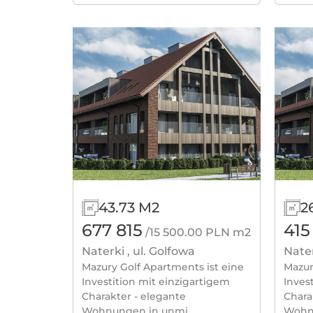
43.73 M2
2
677 815
415
/15 500.00 PLN m2
Naterki , ul. Golfowa
Nater
Mazury Golf Apartments ist eine
Mazur
Investition mit einzigartigem
Inves
Charakter - elegante
Chara
Wohnungen in unmi...
Wohnu