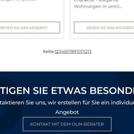
Charakter - elegante
Wohnungen in unmi...
SEHEN SIE DAS ANGEBOT
SEHEN SIE DAS ANGEBOT
Seite:
1
2
3
4
5
6
7
8
9
10
11
12
13
TIGEN SIE ETWAS BESOND
aktieren Sie uns, wir erstellen für Sie ein individu
Angebot
KONTAKT MIT DEM OLIN-BERATER