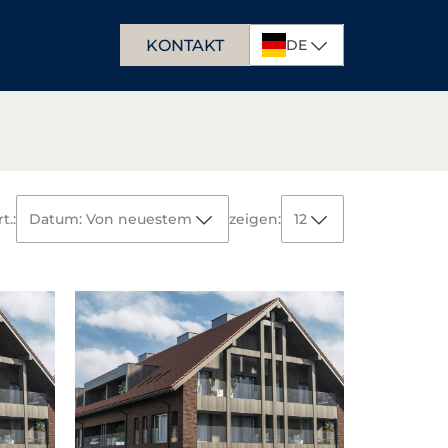
KONTAKT
DE
PL
EN
t.:
Datum: Von neuestem
zeigen:
12
Datum:
Von neuestem
12
Von ältestem
Oberfläche:
Von größtem
24
Von kleinstem
Preis:
Von höchstem
36
Von niedrigstem