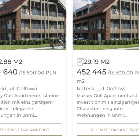
2.88 M2
29.19 M2
4 640
452 445
/15 500.00 PLN
/15 500.00 
m2
ki , ul. Golfowa
Naterki , ul. Golfowa
y Golf Apartments ist eine
Mazury Golf Apartments ist
tition mit einzigartigem
Investition mit einzigartig
kter - elegante
Charakter - elegante
ngen in unmi...
Wohnungen in unmi...
SEHEN SIE DAS ANGEBOT
SEHEN SIE DAS ANGEBOT