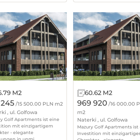
6.79 M2
60.62 M2
 245
969 920
/15 500.00 PLN m2
/16 000.00 
ki , ul. Golfowa
m2
y Golf Apartments ist eine
Naterki , ul. Golfowa
tition mit einzigartigem
Mazury Golf Apartments ist
kter - elegante
Investition mit einzigartig
ngen in unmi...