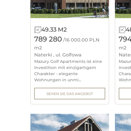
49.33 M2
4
789 280
794
/16 000.00 PLN
m2
m2
Naterki , ul. Golfowa
Nater
Mazury Golf Apartments ist eine
Mazur
Investition mit einzigartigem
Inves
Charakter - elegante
Chara
Wohnungen in unmi...
Wohnu
SEHEN SIE DAS ANGEBOT